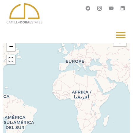
Français
English
Svenska
+
−