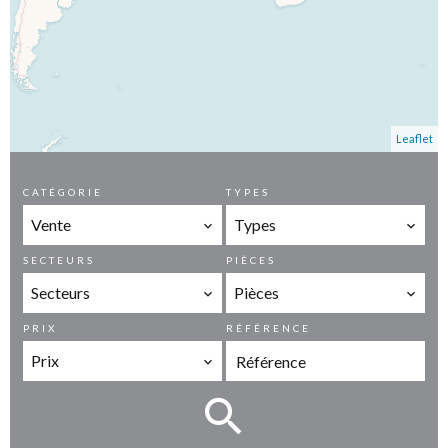
Leaflet
CATÉGORIE
TYPES
Vente
Types
SECTEURS
PIÈCES
Secteurs
Pièces
PRIX
RÉFÉRENCE
Prix