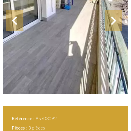
Référence
85703092
Pièces
3 pièces