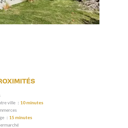
ROXIMITÉS
s
tre ville
10 minutes
mmerces
age
15 minutes
permarché