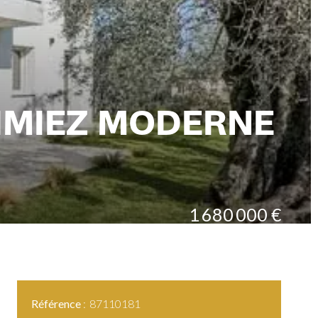
RIMIEZ MODERNE
1 680 000 €
Référence
87110181