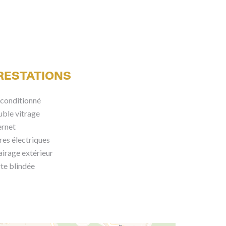
RESTATIONS
 conditionné
ble vitrage
ernet
res électriques
airage extérieur
te blindée