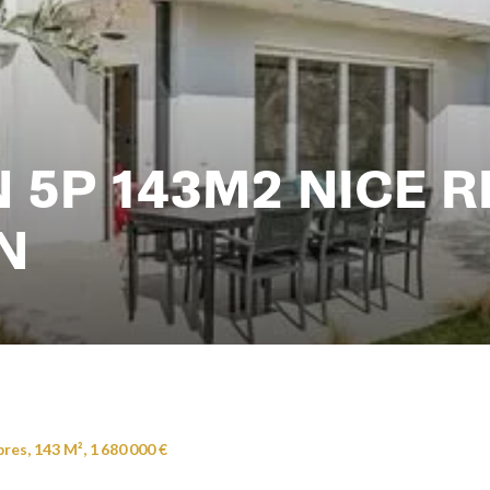
N 5P 143M2 NICE 
N
res, 143 M², 1 680 000 €