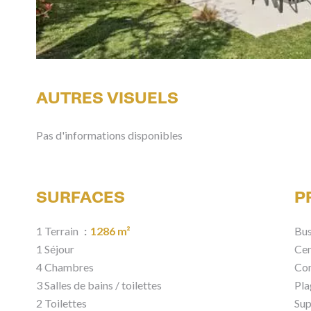
AUTRES VISUELS
Pas d'informations disponibles
SURFACES
P
1 Terrain
1286 m²
Bu
1 Séjour
Cen
4 Chambres
Co
3 Salles de bains / toilettes
Pl
2 Toilettes
Su