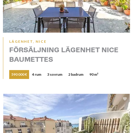
LÄGENHET, NICE
FÖRSÄLJNING LÄGENHET NICE
BAUMETTES
590 000 €
4 rum
3 sovrum
2 badrum
90 m²