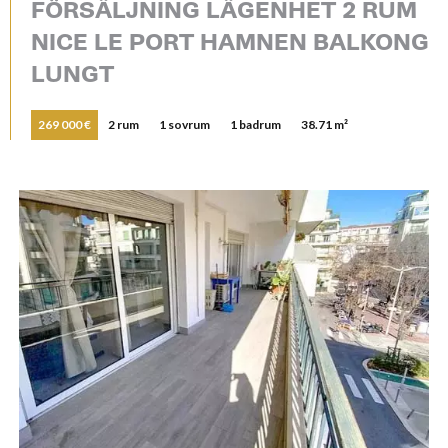
FÖRSÄLJNING LÄGENHET 2 RUM
NICE LE PORT HAMNEN BALKONG
LUNGT
269 000 €
2 rum
1 sovrum
1 badrum
38.71 m²