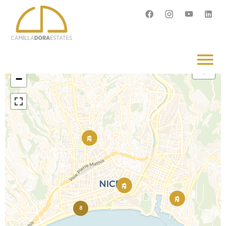
Français
English
Svenska
+
−
8