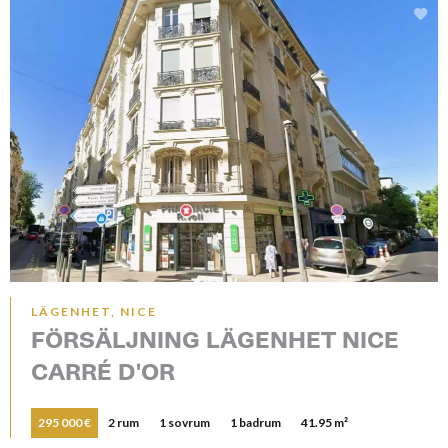
LÄGENHET, NICE
FÖRSÄLJNING LÄGENHET NICE
CARRÉ D'OR
295 000 €
2 rum
1 sovrum
1 badrum
41.95 m²