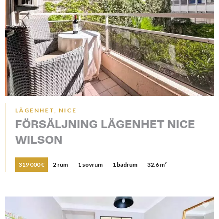
LÄGENHET, NICE
FÖRSÄLJNING LÄGENHET NICE
WILSON
319 000 €
2 rum
1 sovrum
1 badrum
32.6 m²