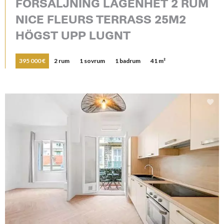
FÖRSÄLJNING LÄGENHET 2 RUM
NICE FLEURS TERRASS 25M2
HÖGST UPP LUGNT
395 000 €
2 rum
1 sovrum
1 badrum
41 m²