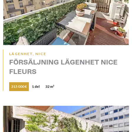
LÄGENHET, NICE
FÖRSÄLJNING LÄGENHET NICE
FLEURS
315 000 €
1 del
32 m²