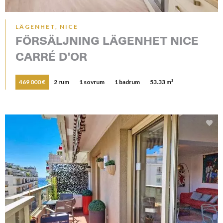
LÄGENHET, NICE
FÖRSÄLJNING LÄGENHET NICE
CARRÉ D'OR
469 000 €
2 rum
1 sovrum
1 badrum
53.33 m²