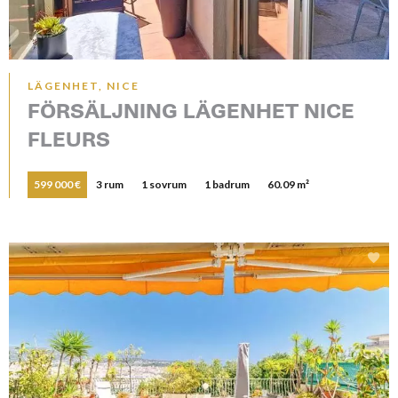
LÄGENHET, NICE
FÖRSÄLJNING LÄGENHET NICE
FLEURS
599 000 €
3 rum
1 sovrum
1 badrum
60.09 m²