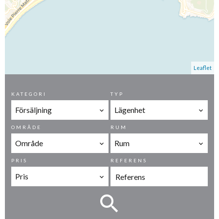
Leaflet
KATEGORI
TYP
Försäljning
Lägenhet
OMRÅDE
RUM
Område
Rum
PRIS
REFERENS
Pris