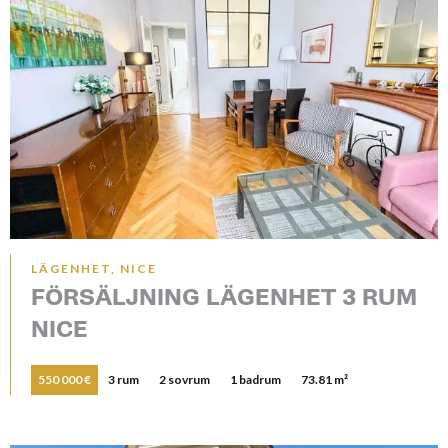
LÄGENHET, NICE
FÖRSÄLJNING LÄGENHET 3 RUM
NICE
550 000 €
3 rum
2 sovrum
1 badrum
73.81 m²