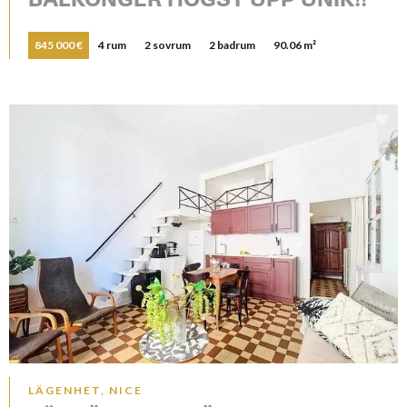
845 000 €
4 rum
2 sovrum
2 badrum
90.06 m²
LÄGENHET, NICE