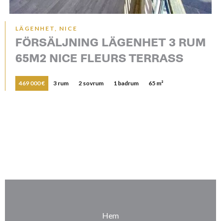
LÄGENHET, NICE
FÖRSÄLJNING LÄGENHET 3 RUM
65M2 NICE FLEURS TERRASS
469 000 €
3 rum
2 sovrum
1 badrum
65 m²
Hem