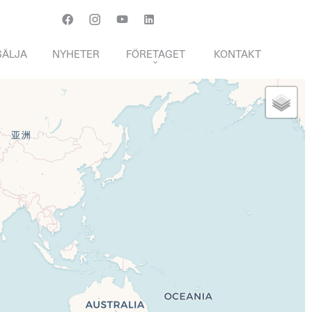
Français
English
Svenska
SÄLJA
NYHETER
FÖRETAGET
KONTAKT
MÄKLARARVODE
R