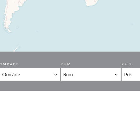
OMRÅDE
RUM
PRIS
Område
Rum
Pris