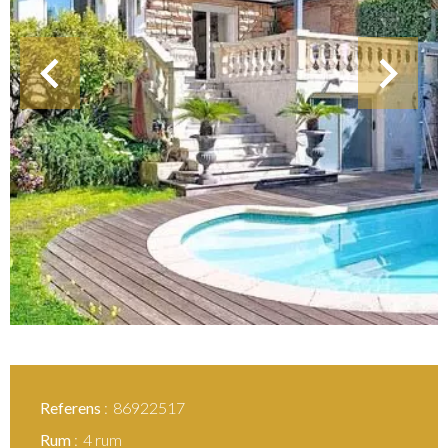
Referens
86922517
Rum
4 rum