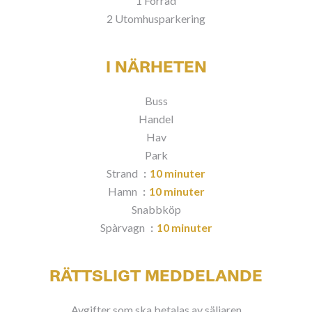
1 Förråd
2 Utomhusparkering
I NÄRHETEN
Buss
Handel
Hav
Park
Strand
10 minuter
Hamn
10 minuter
Snabbköp
Spàrvagn
10 minuter
RÄTTSLIGT MEDDELANDE
Avgifter som ska betalas av säljaren