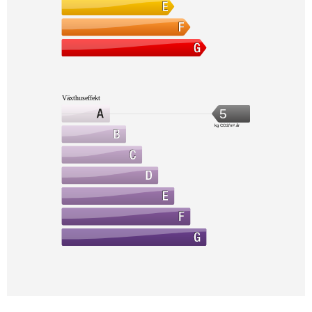
Växthuseffekt
5
kg CO2/m².år