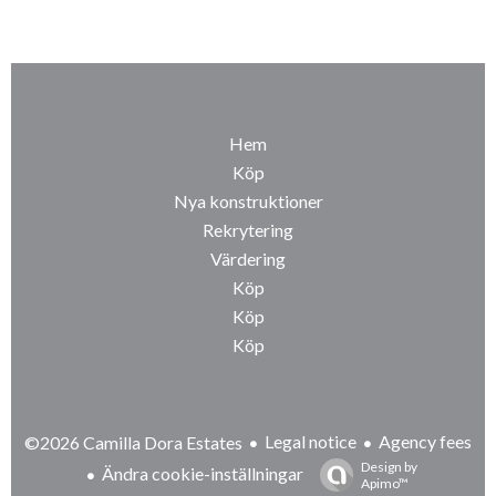
Hem
Köp
Nya konstruktioner
Rekrytering
Värdering
Köp
Köp
Köp
Legal notice
Agency fees
©2026 Camilla Dora Estates
Design by
Ändra cookie-inställningar
Apimo™