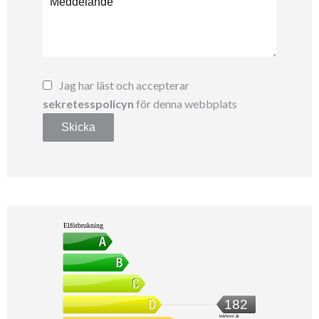
Jag har läst och accepterar
sekretesspolicyn
för denna webbplats
Skicka
Elförbrukning
182
kWh/m².år