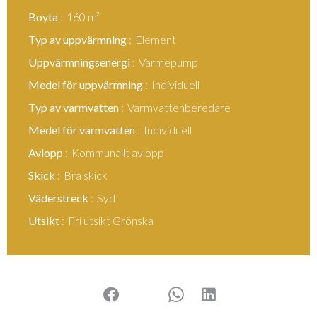
Boyta
160 m²
Typ av uppvärmning
Element
Uppvärmningsenergi
Värmepump
Medel för uppvärmning
Individuell
Typ av varmvatten
Varmvattenberedare
Medel för varmvatten
Individuell
Avlopp
Kommunallt avlopp
Skick
Bra skick
Väderstreck
Syd
Utsikt
Fri utsikt Grönska